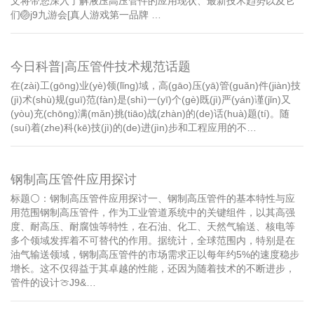
文将带您深入了解液压高压管件的应用现状、最新技术趋势以及它
们🏐j9九游会[真人游戏第一品牌 …
今日科普|高压管件技术规范话题
在(zài)工(gōng)业(yè)领(lǐng)域，高(gāo)压(yā)管(guǎn)件(jiàn)技
(jì)术(shù)规(guī)范(fàn)是(shì)一(yī)个(gè)既(jì)严(yán)谨(jǐn)又
(yòu)充(chōng)满(mǎn)挑(tiāo)战(zhàn)的(de)话(huà)题(tí)。随
(suí)着(zhe)科(kē)技(jì)的(de)进(jìn)步和工程应用的不…
钢制高压管件应用探讨
标题⚪：钢制高压管件应用探讨一、钢制高压管件的基本特性与应
用范围钢制高压管件，作为工业管道系统中的关键组件，以其高强
度、耐高压、耐腐蚀等特性，在石油、化工、天然气输送、核电等
多个领域发挥着不可替代的作用。据统计，全球范围内，特别是在
油气输送领域，钢制高压管件的市场需求正以每年约5%的速度稳步
增长。这不仅得益于其卓越的性能，还因为随着技术的不断进步，
管件的设计🍈J9&…