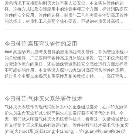
紧急情况下直接影响到灭火效率和人员安全。本文将从管件的选
择、连接方式以及实际应用中的注意事项三个方面，探讨消防高压
管件的安全应用。管件的选择：材质与工艺的考量在消防高压管件
的选择上，材质和工艺是两个核心要素。不锈钢材质因其高强…
今日科普|高压弯头管件的应用
### 高压🎲J9九游弯头管件的应用高压弯头管件，作为管道系统中
的关键组件，广泛应用于各种高压流体输送场景。它们不仅承载着
改变流体流向的重任，还在确保管道系统安全高效运行方面发挥着
不可或缺的作用。本文将深入探🈁J9九游讨高压弯头管件的应用，
通过几个主要点来揭示其重要性及相关数据支持。一、高压弯头…
今日科普|气体灭火系统管件技术
气体灭火系统作为现代消防体系中的重要组成部分，在✅J9九游保
护人员生命安全和减少财产损失方面发挥着不可替代的作用。今
天，我们就来聊聊气体灭火系统管件技术，看看这一关键领域是如
何支撑整个灭火系统的有效运行的。管件材料与技术要求气体(tǐ)灭
(miè)火(huǒ)系(xì)统(tǒng)中(zhōng)，管(guǎn)件(jiàn)的(de)选