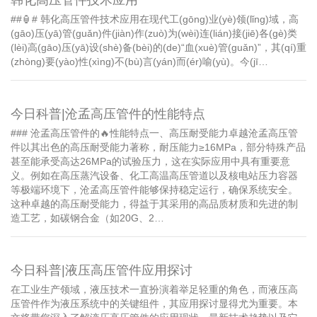
##🏮# 韩化高压管件技术应用在现代工(gōng)业(yè)领(lǐng)域，高
(gāo)压(yā)管(guǎn)件(jiàn)作(zuò)为(wèi)连(lián)接(jiē)各(gè)类
(lèi)高(gāo)压(yā)设(shè)备(bèi)的(de)“血(xuè)管(guǎn)”，其(qí)重
(zhòng)要(yào)性(xìng)不(bù)言(yán)而(ér)喻(yù)。今(jī…
今日科普|沧孟高压管件的性能特点
### 沧孟高压管件的🔥性能特点一、高压耐受能力卓越沧孟高压管
件以其出色的高压耐受能力著称，耐压能力≥16MPa，部分特殊产品
甚至能承受高达26MPa的试验压力，这在实际应用中具有重要意
义。例如在高压蒸汽设备、化工高温高压管道以及核电站压力容器
等极端环境下，沧孟高压管件能够保持稳定运行，确保系统安全。
这种卓越的高压耐受能力，得益于其采用的高品质材质和先进的制
造工艺，如碳钢合金（如20G、2…
今日科普|液压高压管件应用探讨
在工业生产领域，液压技术一直扮演着举足轻重的角色，而液压高
压管件作为液压系统中的关键组件，其应用探讨显得尤为重要。本