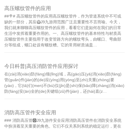
高压螺纹管件的应用
##🍭# 高压螺纹管件的应用高压螺纹管件，作为管道系统中不可或
缺的一部分，其应🥝J9九游用范围广泛且重要性不言而喻。今天，
我们就来聊聊高压螺纹管件的应用，看看它们是如何在我们的日常
生活中发挥着重要作用的。一、高压螺纹管件的基本特性与材质高
压螺纹管件主要指用于改变管路方向的螺纹弯头，由螺口、弯曲部
分等组成，螺口处设有螺纹槽。它的常用材质涵盖…
今日科普|高压消防管件应用探讨
在(zài)消(xiāo)防(fáng)领(lǐng)域，高(gāo)压(yā)消(xiāo)防(fáng)
管(guǎn)件(jiàn)的(de)应(yīng)用(yòng)至(zhì)关重(zhòng)要
(yào)，它(tā)们(men)不(bù)仅(jǐn)是(shì)保(bǎo)障(zhàng)消(xiāo)
防(fáng)安(ān)全的(de)关键组(zǔ)件(jiàn)，还(hái)直(z…
消防高压管件安全应用
### 消防高压管🅾J9九游件安全应用消防高压管件在消防安全系统
中扮演着至关重要的角色。它们不仅关系到系统的稳定运行，更在