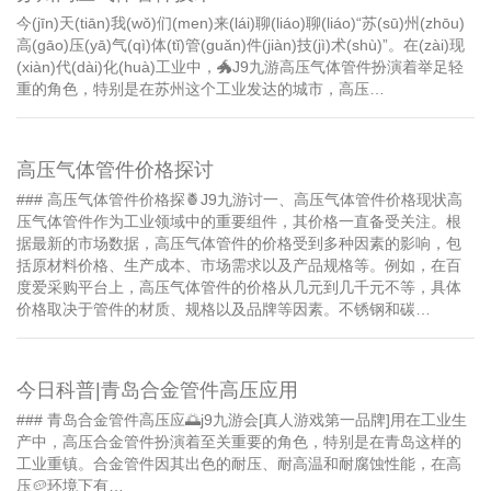
今(jīn)天(tiān)我(wǒ)们(men)来(lái)聊(liáo)聊(liáo)“苏(sū)州(zhōu)
高(gāo)压(yā)气(qì)体(tǐ)管(guǎn)件(jiàn)技(jì)术(shù)”。在(zài)现
(xiàn)代(dài)化(huà)工业中，🐲J9九游高压气体管件扮演着举足轻
重的角色，特别是在苏州这个工业发达的城市，高压…
高压气体管件价格探讨
### 高压气体管件价格探🍍J9九游讨一、高压气体管件价格现状高
压气体管件作为工业领域中的重要组件，其价格一直备受关注。根
据最新的市场数据，高压气体管件的价格受到多种因素的影响，包
括原材料价格、生产成本、市场需求以及产品规格等。例如，在百
度爱采购平台上，高压气体管件的价格从几元到几千元不等，具体
价格取决于管件的材质、规格以及品牌等因素。不锈钢和碳…
今日科普|青岛合金管件高压应用
### 青岛合金管件高压应🌅j9九游会[真人游戏第一品牌]用在工业生
产中，高压合金管件扮演着至关重要的角色，特别是在青岛这样的
工业重镇。合金管件因其出色的耐压、耐高温和耐腐蚀性能，在高
压🥔环境下有…