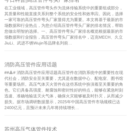
在工业领域，高压管件弯头作为流体传输系统中的重要组成部分，
其质量和性能直接关系到整个系统的安全性和效率📀。因此，选择
一家可靠的高压管件弯头厂家显得尤为重要。本文将基于最新的市
场数据和行业热点，为您介绍高压管件弯头厂家的排名情况，帮助
您做出明智的选择。一、高压管件弯头厂家排名概览根据最新的市
场数据和行业报告，高压管件弯头厂家排名中，迈克MECH、久立
JiuLi、武进不锈Wujin等品牌名列前…
消防高压管件应用话题
##🔺# 消防高压管件应用话题高压管件在消防系统中的重要性在现
代社会，消防安全至关重要，尤其是在数据中心、配电室、图书馆
等重要场所。高压气体灭火管件在这些系统中扮演着至关重要的角
色。它们具备高强度、耐腐蚀和密封性好的特点，能够在紧急时刻
迅速、准确地输送灭火气体，确保火灾能够被及时扑灭，从而减少
损失。据市场调研数据显示，2025年中国高压管件市场规模已达
2400亿元，且预计未来几年将持续增长…
苏州高压气体管件技术