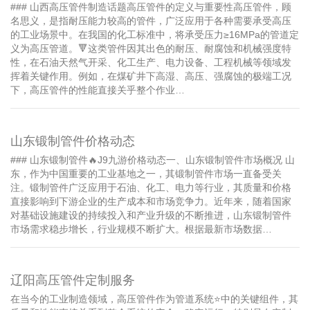
### 山西高压管件制造话题高压管件的定义与重要性高压管件，顾
名思义，是指耐压能力较高的管件，广泛应用于各种需要承受高压
的工业场景中。在我国的化工标准中，将承受压力≥16MPa的管道定
义为高压管道。🔻这类管件因其出色的耐压、耐腐蚀和机械强度特
性，在石油天然气开采、化工生产、电力设备、工程机械等领域发
挥着关键作用。例如，在煤矿井下高湿、高压、强腐蚀的极端工况
下，高压管件的性能直接关乎整个作业…
山东锻制管件价格动态
### 山东锻制管件🔥J9九游价格动态一、山东锻制管件市场概况 山
东，作为中国重要的工业基地之一，其锻制管件市场一直备受关
注。锻制管件广泛应用于石油、化工、电力等行业，其质量和价格
直接影响到下游企业的生产成本和市场竞争力。近年来，随着国家
对基础设施建设的持续投入和产业升级的不断推进，山东锻制管件
市场需求稳步增长，行业规模不断扩大。根据最新市场数据…
辽阳高压管件定制服务
在当今的工业制造领域，高压管件作为管道系统⭐️中的关键组件，其