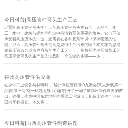
今日科普|高压管件弯头生产工艺
##🆘# 高压管件弯头生产工艺高压管件弯头在石油、天然气、化
工、水电、建筑与锅炉等行业中扮演着至关重要的角色。它们不仅
承受着高压流体的冲击，还需要在各种复杂环境中保持稳定的性
能。那么，高压管件弯头究竟是如何生产出来的呢？本文将为您揭
秘高压🚀J9九游管件弯头的生产工艺。一、多棱环壳冲压成型工艺
高压弯管弯头的生产首先涉及到一个关键的步骤——多…
锦州高压管件供应商
在探讨工业设备与材料时，“锦州高压管件🉐j9九游会[真人游戏第一
品牌]供应商”这一话题无疑为我们打开了一扇了解高压管件世界的窗
口。锦州，作为中国东北地区的重要工业城市，其高压管件产业在
国内享有盛誉。本文将…
今日科普|山西高压管件制造话题