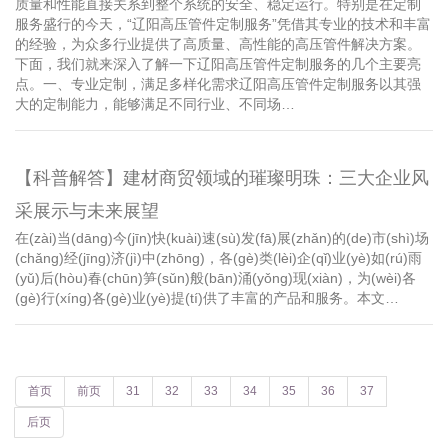
质量和性能直接关系到整个系统的安全、稳定运行。特别是在定制
服务盛行的今天，“辽阳高压管件定制服务”凭借其专业的技术和丰富
的经验，为众多行业提供了高质量、高性能的高压管件解决方案。
下面，我们就来深入了解一下辽阳高压管件定制服务的几个主要亮
点。一、专业定制，满足多样化需求辽阳高压管件定制服务以其强
大的定制能力，能够满足不同行业、不同场…
【科普解答】建材商贸领域的璀璨明珠：三大企业风
采展示与未来展望
在(zài)当(dāng)今(jīn)快(kuài)速(sù)发(fā)展(zhǎn)的(de)市(shì)场
(chǎng)经(jīng)济(jì)中(zhōng)，各(gè)类(lèi)企(qǐ)业(yè)如(rú)雨
(yǔ)后(hòu)春(chūn)笋(sǔn)般(bān)涌(yǒng)现(xiàn)，为(wèi)各
(gè)行(xíng)各(gè)业(yè)提(tí)供了丰富的产品和服务。本文…
首页
前页
31
32
33
34
35
36
37
后页