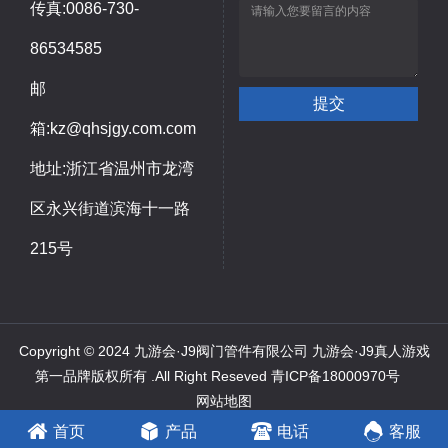
传真:0086-730-
86534585
邮
箱:kz@qhsjgy.com.com
地址:浙江省温州市龙湾
区永兴街道滨海十一路
215号
Copyright © 2024 九游会·J9阀门管件有限公司 九游会·J9真人游戏
第一品牌版权所有 .All Right Reseved
青ICP备18000970号
网站地图
推荐产品：
承插管件
、
锻钢高压管件
、
不锈钢承插管件
首页
产品
电话
客服