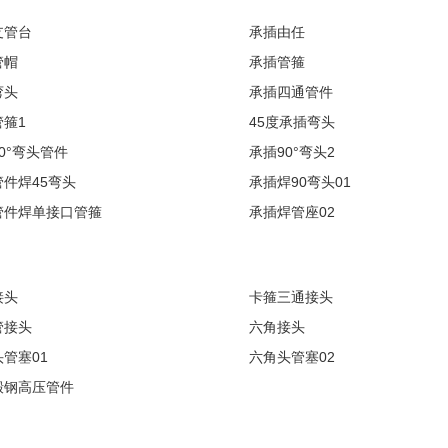
支管台
承插由任
管帽
承插管箍
弯头
承插四通管件
箍1
45度承插弯头
0°弯头管件
承插90°弯头2
件焊45弯头
承插焊90弯头01
管件焊单接口管箍
承插焊管座02
接头
卡箍三通接头
管接头
六角接头
管塞01
六角头管塞02
锻钢高压管件