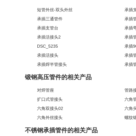
短管外丝-双头外丝
承插
承插三通管件
承插
承插支管台
承插
承插活接头2
承插管
DSC_5235
承插9
承插活接头
承插管
承插焊半管接头
承插
锻钢高压管件的相关产品
对焊管座
管路
扩口式管接头
六角
六角双接头02
六角头
六角外丝接头
螺纹
不锈钢承插管件的相关产品