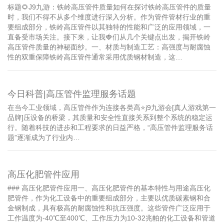
标题🌻J9九游：铁岭高压管件质量如何在探讨铁岭高压管件的质量
时，我们不得不从多个维度进行深入分析。作为管件管材行业的重
要组成部分，铁岭高压管件以其独特的性能和广泛的应用领域，一
直备受市场关注。接下来，让我🍓们从几个关键点出发，揭开铁岭
高压管件质量的神秘面纱。一、材质与制造工艺：高强度与耐腐蚀
性的双重保障铁岭高压管件通常采用优质钢材制造，这…
今日科普|高压管件监理服务话题
在当今工业领域，高压管件作为连接各类高⭐️j9九游会[真人游戏第一
品牌]压设备的桥梁，其质量和安全性直接关系到整个系统的稳定运
行。随着科技的进步和工程要求的日益严格，“高压管件监理服务话
题”逐渐成为了行业内…
高压化肥管件应用
### 高压化肥管件应用一、高压化肥管件的基本特性与用途高压化
肥管件，作为化工设备中的重要组成部分，主要以优质碳素钢和合
金钢制成，具有极高的耐腐蚀性和抗压强度。这些管件广泛应用于
工作温度为-40℃至400℃、工作压力为10-32兆帕的化工设备和管道