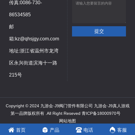
传真:0086-730-
86534585
邮
箱:kz@qhsjgy.com.com
地址:浙江省温州市龙湾
区永兴街道滨海十一路
215号
Copyright © 2024 九游会·J9阀门管件有限公司 九游会·J9真人游戏
第一品牌版权所有 .All Right Reseved
青ICP备18000970号
网站地图
推荐产品：
承插管件
、
锻钢高压管件
、
不锈钢承插管件
首页
产品
电话
客服