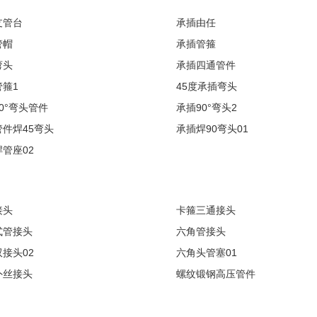
支管台
承插由任
管帽
承插管箍
弯头
承插四通管件
箍1
45度承插弯头
0°弯头管件
承插90°弯头2
件焊45弯头
承插焊90弯头01
管座02
接头
卡箍三通接头
式管接头
六角管接头
接头02
六角头管塞01
外丝接头
螺纹锻钢高压管件