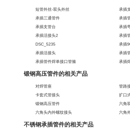
短管外丝-双头外丝
承插
承插三通管件
承插
承插支管台
承插
承插活接头2
承插管
DSC_5235
承插9
承插活接头
承插管
承插管件焊单接口管箍
承插焊
锻钢高压管件的相关产品
对焊管座
管路
卡套式管接头
扩口
锻钢高压管件
六角双
六角头内外螺纹接头
六角
不锈钢承插管件的相关产品