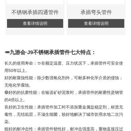
不锈钢承插四通管件
承插弯头管件
查看详情说明
查看详情说明
🥕九游会·J9不锈钢承插管件七大特点：
长久的使用寿命：🍈在额定温度、压力状况下，承插管件可安全使
用50年以上。
好的耐腐蚀性能：除少数强氧化剂外，可耐多种化学介质的侵蚀；
无电化学腐蚀。
🔴好的的抗磨性能：在输送矿砂泥浆时，承插管件的耐磨性是钢管
的4倍以上。
良好的卫生性能：承插管件加工时不添加重金属盐稳定剂，材质无
毒性，无结垢层，不滋生细菌，较好地解决了城市饮用水地二次污
染。
较好的耐冲击性：承插管件韧性好，耐冲击强度高，重物直接压过