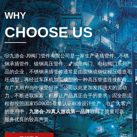
WHY
CHOOSE US
🎲九游会·J9阀门管件有限公司是一家生产承插管件、不锈
钢承插管件、锻钢高压管件、🏀油田阀门、电站阀门系列产
品的企业，不锈钢承插管件通常是由圆钢或钢锭模压锻造毛
坯成型，再经过车床机加工成型的一种高压管道连接配件。
在广大用户当中深受好评，公司以此更加发挥强大的源动
力，不断进取探索，积极让产品真正合乎的要求，📀全部流
程都按照国家IS09001质量认证标准设计生产，在广大客户
的使用中，
九游会·J9真人游戏第一品牌
取得了质量可靠，
服务优良的较高声誉....