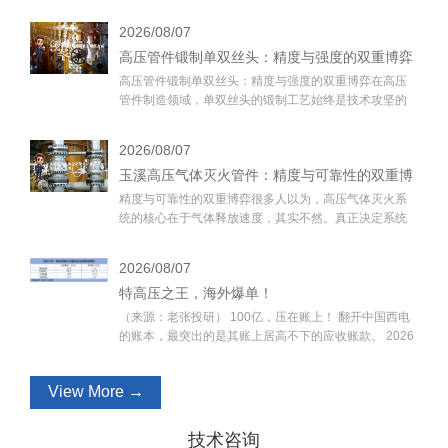
子设备的高压线接近报警图形用户界面”，专利申请号为
CN202530629973.0，授权日为2026年8月7日。专利摘
2026/08/07
要：1.本外观设计产品的名称：电子设备的高压线接近报
高压管件锻制单双丝头：精度与强度的双重博弈
警图形用户界面。2.本外观设计产品的用途：一种电子设
备。3.本外观设计产品的设计要点：在于图形用户界面。
高压管件锻制单双丝头：精度与强度的双重博弈在高压
4.最能表明设计要点的图
管件制造领域，单双丝头的锻制工艺始终是技术攻坚的
核心环节。很多人以为，丝头数量仅影响连接效率，其
实不然——丝头结构的差异直接决定管件在极端工况下
2026/08/07
的密封性能与抗疲劳寿命。以某深海油气开采项目为
玉溪高压气体灭火管件：精度与可靠性的双重博
例，其使用的DN300高压管件需承受-40℃低温与
120MPa高压的双重考验，传统双丝头设计因应力集中问
精度与可靠性的双重博弈很多人以为，高压气体灭火系
弈
题导致密封面裂纹频发，而单丝头通过优化螺纹升角与
统的核心在于气体释放速度，其实不然。真正决定系统
牙型角，反
效能的，是管件连接处的密封性与耐压性。玉溪地区某
化工园区2023年发生的火灾事故，暴露了行业一个长期
2026/08/07
被忽视的真相：当管件公差超过0.05mm时，即使气体释
特高压之王，海外爆单！
放速度达标，系统仍可能在0.3秒内因局部压力失衡而失
效。密封性：被低估的灭火效率杀手听起来可能反直
（来源：老张投研） 100亿，压在账上！ 翻开中国西电
觉，但在高压气体灭火场景中，管件密封性对灭火效率
的账本，最突出的是其账上居高不下的应收账款。 2026
的影
年第一季度，公司应收账款环比上升至100.1亿元，近乎
是当期总营收的2倍，同时也是公司第一大资产项目。 当
View More →
我们把视角放在整个行业，2026年第一季度共有四家电
网设备企业应收账款在100亿元以上，中国西电却是利润
最薄的那一个。 2026年第一季度，中国西电净利润为
技术咨询