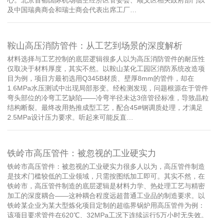
及中国瑞典商会和瑞士商会代表出席工厂…
鞍山高压消防管件：从工艺到场景的深度解析
材料选择与工艺控制的底层逻辑很多人以为高压消防管件的耐压性
仅取决于材料厚度，其实不然。以鞍山某化工园区消防系统改造项
目为例，项目方最初选用Q345B材质、壁厚8mm的管件，却在
1.6MPa水压测试中出现局部形变。经检测发现，问题根源在于管件
弯头部位的冷弯工艺缺陷——冷弯半径未达3倍管径标准，导致晶粒
结构断裂。最终改用热推成型工艺，配合45#钢调质处理，才满足
2.5MPa设计压力要求。听起来可能反直…
铁岭市高压管件：被忽视的工业硬实力
铁岭市高压管件：被忽视的工业硬实力很多人以为，高压管件制造
是技术门槛较低的工业领域，只需按图纸加工即可。其实不然，在
铁岭市，高压管件制造的底层逻辑是材料力学、热处理工艺与精密
加工的深度耦合——这种耦合程度远超普通工业品的制造要求。以
铁岭某企业为某大型炼化项目定制的超临界锅炉用高压管件为例：
该项目要求管件在620℃、32MPa工况下连续运行5万小时无失效。