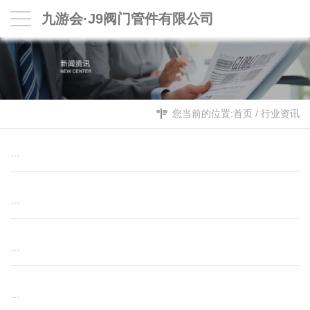
九游会·J9阀门管件有限公司
您当前的位置:
首页
/
行业资讯
…
…
…
…