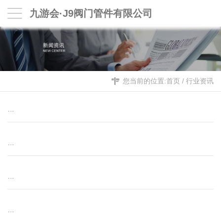
九游会·J9阀门管件有限公司
您当前的位置:
首页
/
行业资讯
…
…
…
…