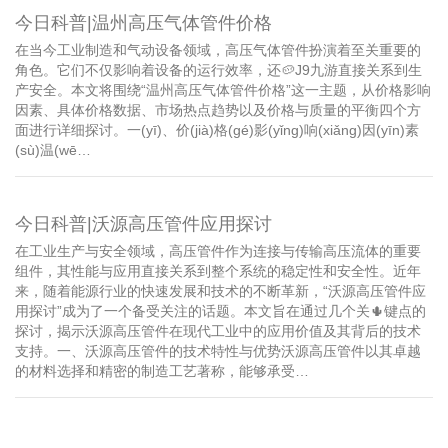
今日科普|温州高压气体管件价格
在当今工业制造和气动设备领域，高压气体管件扮演着至关重要的
角色。它们不仅影响着设备的运行效率，还🥔J9九游直接关系到生
产安全。本文将围绕“温州高压气体管件价格”这一主题，从价格影响
因素、具体价格数据、市场热点趋势以及价格与质量的平衡四个方
面进行详细探讨。一(yī)、价(jià)格(gé)影(yǐng)响(xiǎng)因(yīn)素
(sù)温(wē…
今日科普|沃源高压管件应用探讨
在工业生产与安全领域，高压管件作为连接与传输高压流体的重要
组件，其性能与应用直接关系到整个系统的稳定性和安全性。近年
来，随着能源行业的快速发展和技术的不断革新，“沃源高压管件应
用探讨”成为了一个备受关注的话题。本文旨在通过几个关🌵键点的
探讨，揭示沃源高压管件在现代工业中的应用价值及其背后的技术
支持。一、沃源高压管件的技术特性与优势沃源高压管件以其卓越
的材料选择和精密的制造工艺著称，能够承受…