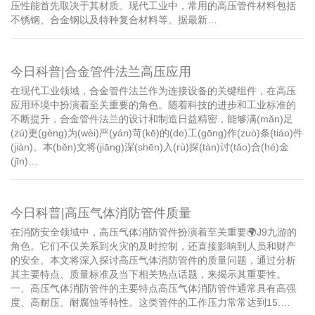
压性能首先取决于其材质。现代工业中，常用的高压管件材料包括
不锈钢、合金钢以及特种复合材料等。据最新…
今日科普|合金管件法兰高压应用
在现代工业领域，合金管件法兰作为连接设备的关键组件，在高压
应用环境中扮演着至关重要的角色。随着科技的进步和工业标准的
不断提升，合金管件法兰的设计和制造日益精密，能够满(mǎn)足
(zú)更(gèng)为(wèi)严(yán)苛(kē)的(de)工(gōng)作(zuò)条(tiáo)件
(jiàn)。本(běn)文将(jiāng)深(shēn)入(rù)探(tàn)讨(tǎo)合(hé)金
(jīn)…
今日科普|高压气体消防管件质量
在消防安全领域中，高压气体消防管件扮演着至关重要🌍J9九游的
角色。它们不仅关系到火灾的及时控制，还直接影响到人员和财产
的安全。本文将深入探讨高压气体消防管件的质量问题，通过分析
其主要特点、质量标准及当下相关热点话题，来揭示其重要性。
一、高压气体消防管件的主要特点高压气体消防管件通常具有高强
度、高耐压、耐腐蚀等特性。这类管件的工作压力常常达到15.…