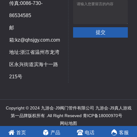
传真:0086-730-
86534585
邮
箱:kz@qhsjgy.com.com
地址:浙江省温州市龙湾
区永兴街道滨海十一路
215号
Copyright © 2024 九游会·J9阀门管件有限公司 九游会·J9真人游戏
第一品牌版权所有 .All Right Reseved
青ICP备18000970号
网站地图
推荐产品：
承插管件
、
锻钢高压管件
、
不锈钢承插管件
首页
产品
电话
客服