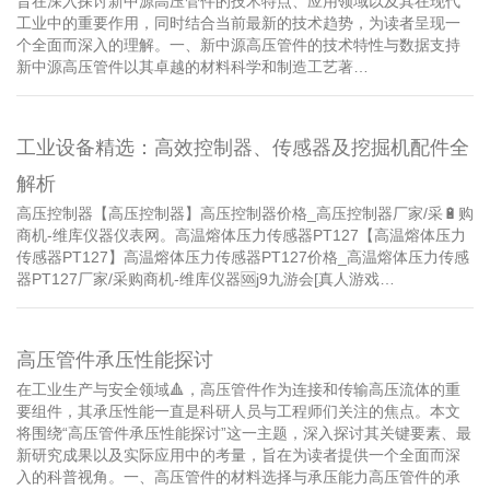
旨在深入探讨新中源高压管件的技术特点、应用领域以及其在现代
工业中的重要作用，同时结合当前最新的技术趋势，为读者呈现一
个全面而深入的理解。一、新中源高压管件的技术特性与数据支持
新中源高压管件以其卓越的材料科学和制造工艺著…
工业设备精选：高效控制器、传感器及挖掘机配件全
解析
高压控制器【高压控制器】高压控制器价格_高压控制器厂家/采🔋购
商机-维库仪器仪表网。高温熔体压力传感器PT127【高温熔体压力
传感器PT127】高温熔体压力传感器PT127价格_高温熔体压力传感
器PT127厂家/采购商机-维库仪器🆘j9九游会[真人游戏…
高压管件承压性能探讨
在工业生产与安全领域🔺，高压管件作为连接和传输高压流体的重
要组件，其承压性能一直是科研人员与工程师们关注的焦点。本文
将围绕“高压管件承压性能探讨”这一主题，深入探讨其关键要素、最
新研究成果以及实际应用中的考量，旨在为读者提供一个全面而深
入的科普视角。一、高压管件的材料选择与承压能力高压管件的承