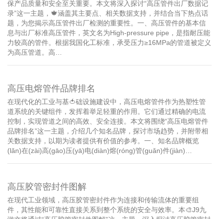
保产品质量和安全至关重要。本文将深入探讨“高压管件出厂数据记
录”这一主题，🍁涵盖其主要点、相关数据支持，并结合当下热点话
题，为您揭示高压管件出厂检测的重要性。一、高压管件的基本信
息与出厂标准高压管件，英文名为High-pressure pipe，是指耐压能
力较高的管件。根据我国化工标准，承受压力≥16MPa的管道被定义
为高压管道。高…
高压电熔管件品牌排名
在现代化的工业与基🍅础设施建设中，高压电熔管件作为热塑性管
道系统的关键组件，发挥着举足轻重的作用。它们通过精确的电流
控制，实现管道之间的高效、安全连接。本文将围绕“高压电熔管件
品牌排名”这一主题，介绍几个知名品牌，探讨市场趋势，并附带相
关数据支持，以期为读者提供有价值的参考。一、知名品牌概览
(lǎn)在(zài)高(gāo)压(yā)电(diàn)熔(róng)管(guǎn)件(jiàn)…
高压胶管密封件图解
在现代工业领域，高压胶管密封件作为连接和传输流体的重要组
件，其性能和可靠性直接关系到整个系统的安全与效率。本🎨J9九