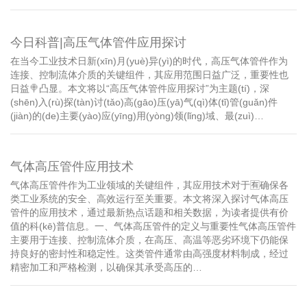
今日科普|高压气体管件应用探讨
在当今工业技术日新(xīn)月(yuè)异(yì)的时代，高压气体管件作为
连接、控制流体介质的关键组件，其应用范围日益广泛，重要性也
日益🍭凸显。本文将以“高压气体管件应用探讨”为主题(tí)，深
(shēn)入(rù)探(tàn)讨(tǎo)高(gāo)压(yā)气(qì)体(tǐ)管(guǎn)件
(jiàn)的(de)主要(yào)应(yīng)用(yòng)领(lǐng)域、最(zuì)…
气体高压管件应用技术
气体高压管件作为工业领域的关键组件，其应用技术对于🈶确保各
类工业系统的安全、高效运行至关重要。本文将深入探讨气体高压
管件的应用技术，通过最新热点话题和相关数据，为读者提供有价
值的科(kē)普信息。一、气体高压管件的定义与重要性气体高压管件
主要用于连接、控制流体介质，在高压、高温等恶劣环境下仍能保
持良好的密封性和稳定性。这类管件通常由高强度材料制成，经过
精密加工和严格检测，以确保其承受高压的…