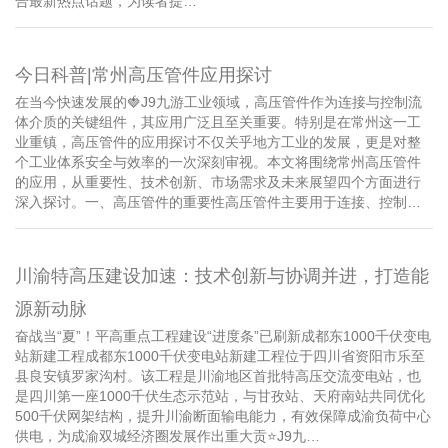
合最新热点话题，为读者提…
今日科普|常州高压管件应用探讨
在当今快速发展的🍓J9九游工业领域，高压管件作为连接与控制流
体介质的关键组件，其应用广泛且至关重要。特别是在常州这一工
业重镇，高压管件的应用探讨不仅关乎地方工业的发展，更是对整
个工业体系安全与效率的一次深刻审视。本文将围绕常州高压管件
的应用，从重要性、技术创新、市场需求及未来展望四个方面进行
深入探讨。一、高压管件的重要性高压管件主要用于连接、控制…
川渝特高压建设加速：技术创新与协调并进，打造能
源新动脉
奋战当“夏”！平高重点工程建设“进度条”已刷新成都东1000千伏变电
站新建工程成都东1000千伏变电站新建工程位于四川省资阳市乐至
县良安镇罗家沟村。该工程是川渝地区首批特高压交流变电站，也
是四川第一座1000千伏生态示范站，与甘孜站、天府南站共同优化
500千伏网架结构，提升川渝断面输电能力，有效保障成渝负荷中心
供电，为成渝双城经济圈发展作出重大贡⭐️J9九…