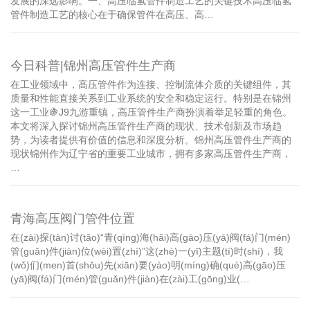
发展的深远影响。一、高压临氢管件制造工艺的关键技术高压临氢
管件制造工艺的核心在于确保管件在高压、高…
今日科普|锦州高压管件生产商
在工业领域中，高压管件作为连接、控制流体介质的关键组件，其
质量和性能直接关系到工业系统的安全和稳定运行。特别是在锦州
这一工业🍇J9九游重镇，高压管件生产商扮演着举足轻重的角色。
本文将深入探讨锦州高压管件生产商的现状、技术创新及市场趋
势，为读者提供有价值的信息和深度分析。锦州高压管件生产商的
现状锦州作为辽宁省的重要工业城市，拥有多家高压管件生产商，
…
青海高压阀门管件位置
在(zài)探(tàn)讨(tǎo)“青(qīng)海(hǎi)高(gāo)压(yā)阀(fá)门(mén)
管(guǎn)件(jiàn)位(wèi)置(zhì)”这(zhè)一(yī)主题(tí)时(shí)，我
(wǒ)们(men)首(shǒu)先(xiān)要(yào)明(míng)确(què)高(gāo)压
(yā)阀(fá)门(mén)管(guǎn)件(jiàn)在(zài)工(gōng)业(…