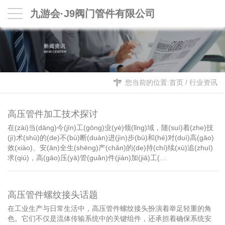
九游会·J9阀门管件有限公司
您当前的位置:
首页
/
行业资讯
高压管件加工技术探讨
在(zài)当(dāng)今(jīn)工(gōng)业(yè)领(lǐng)域，随(suí)着(zhe)技
(jì)术(shù)的(de)不(bù)断(duàn)进(jìn)步(bù)和(hé)对(duì)高(gāo)
效(xiào)、安(ān)全生(shēng)产(chǎn)的(de)持(chí)续(xù)追(zhuī)
求(qiú)，高(gāo)压(yā)管(guǎn)件(jiàn)加(jiā)工(…
高压管件螺纹接头话题
在工业生产与日常生活中，高压管件螺纹接头扮演着举足轻重的角
色。它们不仅是流体传输系统中的关键组件，还承担着确保系统安