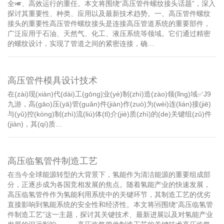
全🎺、高效运行的重任。本文将围绕“高压管件螺纹接头话题”，深入
探讨其重要性、种类、应用以及最新技术趋势。一、高压管件螺纹
接头的重要性高压管件螺纹接头是连接高压管道系统的重要部件，
广泛应用于石油、天然气、化工、液压系统等领域。它们通过精密
的螺纹设计，实现了管道之间的紧密连接，确…
高压管件模具设计技术
在(zài)现(xiàn)代(dài)工(gōng)业(yè)制(zhì)造(zào)领(lǐng)域✅J9
九游，高(gāo)压(yā)管(guǎn)件(jiàn)作(zuò)为(wèi)连(lián)接(jiē)
与(yǔ)控(kòng)制(zhì)流(liú)体(tǐ)介(jiè)质(zhì)的(de)关键组(zǔ)件
(jiàn)，其(qí)质…
高压临氢管件制造工艺
在当今全球能源转型的大背景下，氢能作为清洁能源的重要组成部
分，正逐步成为各国竞相发展的焦点。随着氢能产业的快速发展，
高压临氢管件作为氢能利用系统中的关键环节，其制造工艺的优劣
直接影响到氢能系统的安全性和经济性。本文将🆚围绕“高压临氢管
件制造工艺”这一主题，探讨其关键技术、最新进展以及对氢能产业