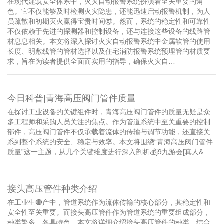
在现代建筑安全体系中，火灾自动报警系统扮演着至关重要的角
色。它不仅能够及时检测火灾隐患，还能迅速启动报警机制，为人
员疏散和初期灭火赢得宝贵时间🉑。然而，系统的稳定性和可靠性
不仅依赖于先进的探测器和控制设备，还与连接这些设备的线路管
材息息相关。本文将深入探讨火灾自动报警系统中金属软管的使用
长度、明敷线管的管材选择以及住宅消防报警系统预埋管的材质要
求，旨在为读者提供全面而实用的指导，确保火灾自…
今日科普|青海高压阀门管件质量
在探讨工业设备的关键组件时，青海高压阀门管件的质量无疑是众
多工程师和采购人员关注的焦点。作为管道系统中至关重要的控制
部件，高压阀门管件不仅承载着流体的传输与调节功能，还直接关
系到整个系统的安全、稳定与效率。本文将围绕“青海高压阀门管件
质量”这一主题，从几个关键维度进行深入剖析💰j9九游会[真人&…
接头高压管件种类介绍
在工业生🔴产中，管道系统作为流体传输的核心部分，其稳定性和
安全性至关重要。而接头高压管件作为管道系统的重要组成部分，
种类繁多，各具特色。本文将详细介绍接头高压管件的种类，结合