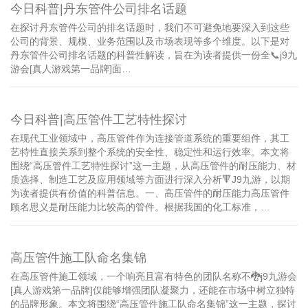
今日科普|丹东管件公司排名话题
在探讨丹东管件公司的排名话题时，我们不可避免地要深入到这些
公司的背景、规模、业务范围以及市场表现等多个维度。以下是对
丹东管件公司排名话题的科普性解读，旨在为读者提供一份全📞j9九
游会[真人游戏第一品牌]面…
今日科普|高压管件工艺特性探讨
在现代工业领域中，高压管件作为连接管道系统的重要组件，其工
艺特性直接关系到整个系统的安全性、稳定性和运行效率。本文将
围绕“高压管件工艺特性探讨”这一主题，从高压管件的耐压能力、材
质选择、制造工艺及应用领域等方面进行深入分析🔻J9九游，以期
为读者提供有价值的科普信息。一、高压管件的耐压能力高压管件
顾名思义是耐压能力比较高的管件。根据我国的化工标准，…
高压管件施工队命名集锦
在高压管件施工领域，一个响亮且富有特色的团队名称不🐉j9九游会
[真人游戏第一品牌]仅能够增强团队凝聚力，还能在市场中树立独特
的品牌形象。本文将围绕“高压管件施工队命名集锦”这一主题，探讨