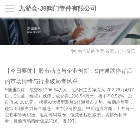
九游会·J9阀门管件有限公司
您当前的位置:
首页
/
行业资讯
【今日要闻】股市动态与企业创新：S佳通跌停背后
的市场情绪与行业破局者风采
S佳通跌停，成交额1296.54万元，近5日主力净流入-702.78万4月7
日，S佳通（维权）跌停，成交额1296.54万元，换手率0.52%，总
市值50.05亿元。 根据AI大模型测算S佳通后市走势。短期趋势看，
连续3日被主力资金减仓。主力没有控盘。中期趋势方面，上方有一
定套牢筹码积压。近期筹码减仓，但减仓程度减缓。舆情分析来
看，目前市场情绪极度悲观。 🧧J9ߖ…