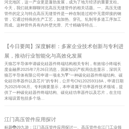
河北地区，这一产业更是蓬勃发展，成为了地方经济的重要支柱。
今天，我们就来聊聊河北高压无缝管件的相关话题。一、高压无缝
管件的定义与特点高压无缝管件是一种在制造过程中无需焊接的钢
管，它通过特殊的生产工艺，如加热、穿孔、轧制等多道工序加工
而成。这种管件具有内外壁光滑、尺寸精确等特点…
【今日要闻】深度解析：多家企业技术创新与专利进
展，推动行业智能化与高效化发展
天狼芯半导体申请碳化硅器件终端结构相关专利，有效缩小终端长
度金融界2025年7月26日消息，国家知识产权局信息显示，深圳天
狼芯半导体有限公司申请一项名为🔻“一种碳化硅器件终端结构、碳
化硅功率器件以及芯片”的专利，公开号CN120259318A，申请日期
为2025年06月。专利摘要显示，本申请属于功率器件技术领域，提
供了一种碳化硅器件终端结构、碳化硅功率器件以及芯片，在主结
末端设置包括多个场…
江门高压管件应用探讨
标题🐉J9九游：江门高压管件应用探讨一、高压管件在江门工业领