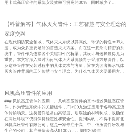
用卡式高压管件的系统安装效率可提高约30%，同时减少了…
【科普解答】气体灭火管件：工艺智慧与安全理念的
深度交融
在现代消防安全领域，气体灭火系统以其高效、环保的特性🥕J9九
游，成为众多重要场所的首选灭火方案。而在这一复杂而精密的系
统中，管件作为连接各个关键组件的桥梁，其设计与选择显得尤为
重要。本文将深入探讨为何气体灭火系统倾向于采用方形管件，以
及这些管件在安装过程中的具体要求与考量，旨在为读者揭示气体
灭火管件背后的工艺智慧与安全理念。为什么气体灭火要采用方…
风帆高压管件的应用
### 风帆高压管件的应用一、风帆高压管件的基本概述风帆高压管
件，作为管道系统中的关键组件，广🆙J9九游泛应用于各种高压流
体传输场景。这类管件通常由高强度、耐腐蚀的材料制成，以确保
在高压环境下仍能保持稳定性和安全性。提到风帆，不得不提河北
风帆高压管件有限公司，这是一家专注于高、中、低压管件研发与
生产的公司，其注册资金高达9100万元，拥有20多年…