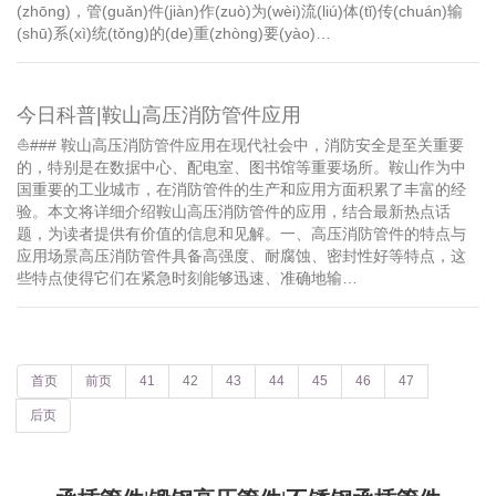
(zhōng)，管(guǎn)件(jiàn)作(zuò)为(wèi)流(liú)体(tǐ)传(chuán)输
(shū)系(xì)统(tǒng)的(de)重(zhòng)要(yào)…
今日科普|鞍山高压消防管件应用
⛵️### 鞍山高压消防管件应用在现代社会中，消防安全是至关重要
的，特别是在数据中心、配电室、图书馆等重要场所。鞍山作为中
国重要的工业城市，在消防管件的生产和应用方面积累了丰富的经
验。本文将详细介绍鞍山高压消防管件的应用，结合最新热点话
题，为读者提供有价值的信息和见解。一、高压消防管件的特点与
应用场景高压消防管件具备高强度、耐腐蚀、密封性好等特点，这
些特点使得它们在紧急时刻能够迅速、准确地输…
首页
前页
41
42
43
44
45
46
47
后页