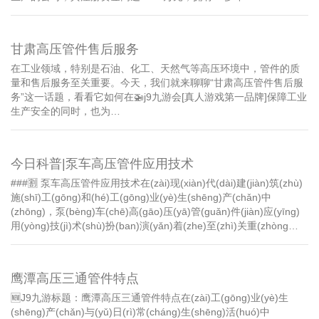
甘肃高压管件售后服务
在工业领域，特别是石油、化工、天然气等高压环境中，管件的质
量和售后服务至关重要。今天，我们就来聊聊“甘肃高压管件售后服
务”这一话题，看看它如何在🚁j9九游会[真人游戏第一品牌]保障工业
生产安全的同时，也为…
今日科普|泵车高压管件应用技术
###🈹 泵车高压管件应用技术在(zài)现(xiàn)代(dài)建(jiàn)筑(zhù)
施(shī)工(gōng)和(hé)工(gōng)业(yè)生(shēng)产(chǎn)中
(zhōng)，泵(bèng)车(chē)高(gāo)压(yā)管(guǎn)件(jiàn)应(yīng)
用(yòng)技(jì)术(shù)扮(ban)演(yǎn)着(zhe)至(zhì)关重(zhòng…
鹰潭高压三通管件特点
🆕J9九游标题：鹰潭高压三通管件特点在(zài)工(gōng)业(yè)生
(shēng)产(chǎn)与(yǔ)日(rì)常(cháng)生(shēng)活(huó)中