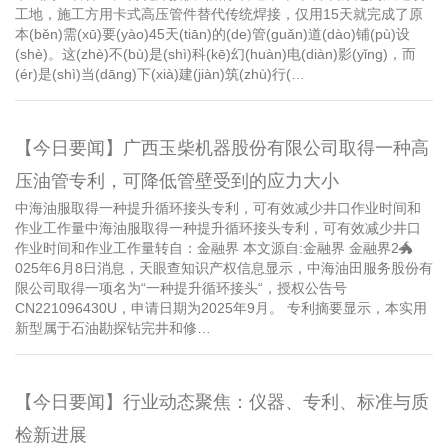
工地，施工方用卡式高压管件替代传统焊接，仅用15天就完成了原
本(běn)需(xū)要(yào)45天(tiān)的(de)管(guǎn)道(dào)铺(pù)设
(shè)。这(zhè)不(bù)是(shì)科(kē)幻(huàn)电(diàn)影(yǐng)，而
(ér)是(shì)当(dāng)下(xià)建(jiàn)筑(zhù)行(…
【今日要闻】广西玉柴机器股份有限公司取得一种高
压油管专利，可降低管壁受到的应力大小
中海油服取得一种提升循环接头专利，可有效减少井口作业时间和
作业工作量中海油服取得一种提升循环接头专利，可有效减少井口
作业时间和作业工作量转自：金融界 本文源自:金融界 金融界2🐲
025年6月8日消息，天眼查知识产权信息显示，中海油田服务股份有
限公司取得一项名为“一种提升循环接头“，授权公告号
CN221096430U，申请日期为2025年9月。 专利摘要显示，本实用
新型属于石油勘探钻完井和修…
【今日要闻】行业动态聚焦：仪器、专利、标准与质
检新进展