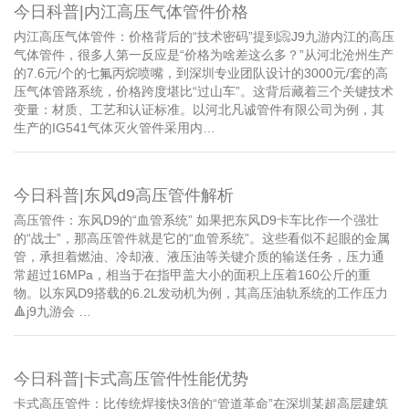
今日科普|内江高压气体管件价格
内江高压气体管件：价格背后的“技术密码”提到📀J9九游内江的高压
气体管件，很多人第一反应是“价格为啥差这么多？”从河北沧州生产
的7.6元/个的七氟丙烷喷嘴，到深圳专业团队设计的3000元/套的高
压气体管路系统，价格跨度堪比“过山车”。这背后藏着三个关键技术
变量：材质、工艺和认证标准。以河北凡诚管件有限公司为例，其
生产的IG541气体灭火管件采用内…
今日科普|东风d9高压管件解析
高压管件：东风D9的“血管系统” 如果把东风D9卡车比作一个强壮
的“战士”，那高压管件就是它的“血管系统”。这些看似不起眼的金属
管，承担着燃油、冷却液、液压油等关键介质的输送任务，压力通
常超过16MPa，相当于在指甲盖大小的面积上压着160公斤的重
物。以东风D9搭载的6.2L发动机为例，其高压油轨系统的工作压力
🔺j9九游会 …
今日科普|卡式高压管件性能优势
卡式高压管件：比传统焊接快3倍的“管道革命”在深圳某超高层建筑