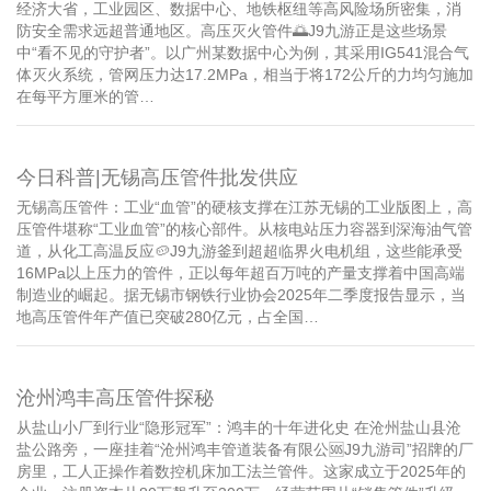
经济大省，工业园区、数据中心、地铁枢纽等高风险场所密集，消
防安全需求远超普通地区。高压灭火管件🌅J9九游正是这些场景
中“看不见的守护者”。以广州某数据中心为例，其采用IG541混合气
体灭火系统，管网压力达17.2MPa，相当于将172公斤的力均匀施加
在每平方厘米的管…
今日科普|无锡高压管件批发供应
无锡高压管件：工业“血管”的硬核支撑在江苏无锡的工业版图上，高
压管件堪称“工业血管”的核心部件。从核电站压力容器到深海油气管
道，从化工高温反应🥔J9九游釜到超超临界火电机组，这些能承受
16MPa以上压力的管件，正以每年超百万吨的产量支撑着中国高端
制造业的崛起。据无锡市钢铁行业协会2025年二季度报告显示，当
地高压管件年产值已突破280亿元，占全国…
沧州鸿丰高压管件探秘
从盐山小厂到行业“隐形冠军”：鸿丰的十年进化史 在沧州盐山县沧
盐公路旁，一座挂着“沧州鸿丰管道装备有限公🆘J9九游司”招牌的厂
房里，工人正操作着数控机床加工法兰管件。这家成立于2025年的