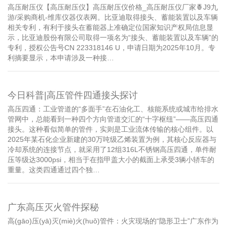
高压耐压仪【高压耐压仪】高压耐压仪价格_高压耐压仪厂家🍍J9九
游/采购商机-维库仪器仪表网。比亚迪取得接头、蓄能装置以及车辆
相关专利，有利于接头在蓄能器上准确定位国家知识产权局信息显
示，比亚迪股份有限公司取得一项名为“接头、蓄能装置以及车辆”的
专利，授权公告号CN 223318146 U，申请日期为2025年10月。专
利摘要显示，本申请涉及一种接…
今日科普|高压管件四通接头探讨
高压四通：工业管道的“多面手”在石油化工、核能系统或城市给排水
管网中，总能看到一种四个方向管道交汇的“十字枢纽”——高压四通
接头。这种看似简单的管件，实则是工业流体传输的核心组件。以
2025年某石化企业新建的30万吨级乙烯装置为例，其核心反应器与
冷却系统的连接节点，就采用了12组316L不锈钢高压四通，单件耐
压等级达3000psi，相当于在指甲盖大小的截面上承受3辆小轿车的
重量。这类四通通过四个独…
广东高压灭火管件探秘
高(gāo)压(yā)灭(miè)火(huǒ)管件：火灾现场的“隐形卫士”广东作为