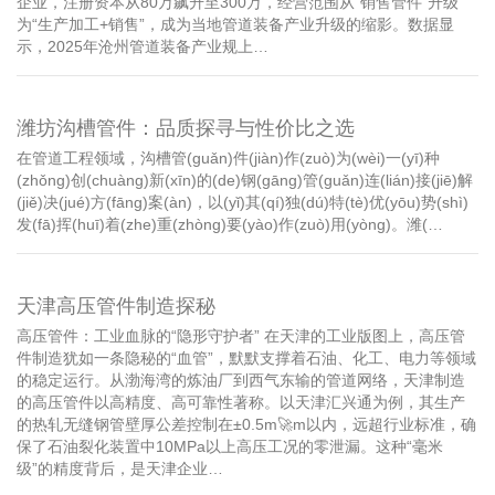
企业，注册资本从80万飙升至300万，经营范围从“销售管件”升级
为“生产加工+销售”，成为当地管道装备产业升级的缩影。数据显
示，2025年沧州管道装备产业规上…
潍坊沟槽管件：品质探寻与性价比之选
在管道工程领域，沟槽管(guǎn)件(jiàn)作(zuò)为(wèi)一(yī)种
(zhǒng)创(chuàng)新(xīn)的(de)钢(gāng)管(guǎn)连(lián)接(jiē)解
(jiě)决(jué)方(fāng)案(àn)，以(yǐ)其(qí)独(dú)特(tè)优(yōu)势(shì)
发(fā)挥(huī)着(zhe)重(zhòng)要(yào)作(zuò)用(yòng)。潍(…
天津高压管件制造探秘
高压管件：工业血脉的“隐形守护者” 在天津的工业版图上，高压管
件制造犹如一条隐秘的“血管”，默默支撑着石油、化工、电力等领域
的稳定运行。从渤海湾的炼油厂到西气东输的管道网络，天津制造
的高压管件以高精度、高可靠性著称。以天津汇兴通为例，其生产
的热轧无缝钢管壁厚公差控制在±0.5m🚀m以内，远超行业标准，确
保了石油裂化装置中10MPa以上高压工况的零泄漏。这种“毫米
级”的精度背后，是天津企业…