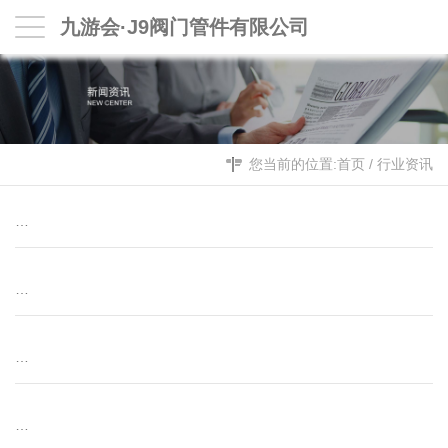
九游会·J9阀门管件有限公司
您当前的位置:
首页
/
行业资讯
…
…
…
…