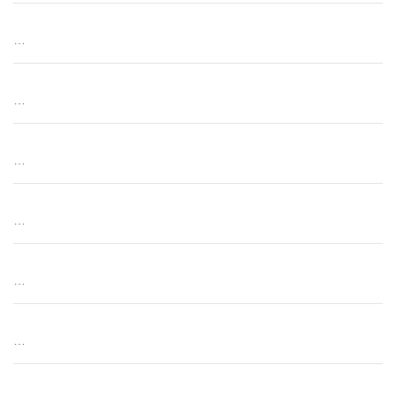
…
…
…
…
…
…