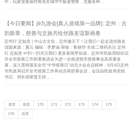
中，玩家需要操控角色在城市中躲避警察，克服各种…
【今日要闻】j9九游会[真人游戏第一品牌]: 定州：古
韵新章，慈善与文旅共绘丝路友谊新画卷
定州行 定如意 | 中山古文化，定州邀天下！让我们一起走进丝路友
谊园来源：冀云 编辑：李梦涵 审核：鲁丽华 长按二维码关注 定州
行 定如意 🍉扫一扫关注我们 更多新闻早知道。定州市民政局组织召
开全市慈善工作部署推进会为进一步推进我市慈善事业高质量发
展，深入贯彻落实全市“中华慈善日”动员大会会议精神，9月4日定州
市民政局召开全市慈善工作再动员再部署会议，会议由民政局党组
书记、局长胡翠莲主持，…
首页
前页
170
171
172
173
174
175
176
后页