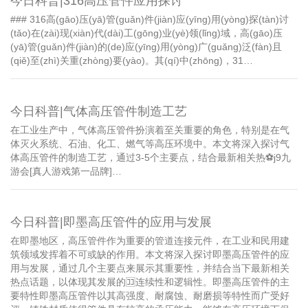
今日科普|316高压管件应用探讨
### 316高(gāo)压(yā)管(guǎn)件(jiàn)应(yīng)用(yòng)探(tàn)讨
(tǎo)在(zài)现(xiàn)代(dài)工(gōng)业(yè)领(lǐng)域，高(gāo)压
(yā)管(guǎn)件(jiàn)的(de)应(yīng)用(yòng)广(guǎng)泛(fàn)且
(qiě)至(zhì)关重(zhòng)要(yào)。其(qí)中(zhōng)，31…
今日科普|气体高压管件制造工艺
在工业生产中，气体高压管件扮演着至关重要的角色，特别是在气
体灭火系统、石油、化工、燃气等高压环境中。本文将深入探讨气
体高压管件的制造工艺，通过3-5个主要点，结合最新相关热⚽️j9九
游会[真人游戏第一品牌]…
今日科普|即墨高压管件的应用与发展
在即墨地区，高压管件作为重要的管道连接元件，在工业和民用建
筑领域发挥着不可或缺的作用。本文将深入探讨即墨高压管件的应
用与发展，通过几个主要点来展示其重要性，并结合当下最新相关
热点话题，以体现其发展的🈁连续性和逻辑性。即墨高压管件的主
要特性即墨高压管件以其高强度、耐腐蚀、耐磨损等特性而广受好