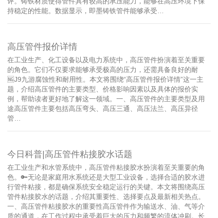
评。铸铁材质使得管件具有较高的承压能力，能够在高压环境下保
持稳定的性能。数据显示，即墨铸铁管件能够承受…
高压管件报价详情
在工业生产、化工设备以及电力系统中，高压管件扮演着至关重要
的角色。它们不仅要求能够承受极高的压力，还需具备良好的耐
🆖J9九游腐蚀性和耐用性。本文将围绕“高压管件报价详情”这一主
题，介绍高压管件的主要类型、价格影响因素以及具体的报价实
例，帮助读者更好地了解这一领域。一、高压管件的主要类型及用
途高压管件主要包括高压弯头、高压三通、高压法兰、高压异径
管…
今日科普|高压管件粘接胶水话题
在工业生产和水管系统中，高压管件粘接胶水扮演着至关重要的角
色。🔑无论是家庭用水系统还是大型工业设备，选择合适的胶水进
行管件粘接，都是确保系统安全稳定运行的关键。本文将围绕高压
管件粘接胶水的话题，介绍其重要性、选择要点及最新相关热点。
一、高压管件粘接胶水的重要性高压管件作为输送水、油、气等介
质的通道，在工作过程中承受着巨大的压力和频繁的流体冲刷。长