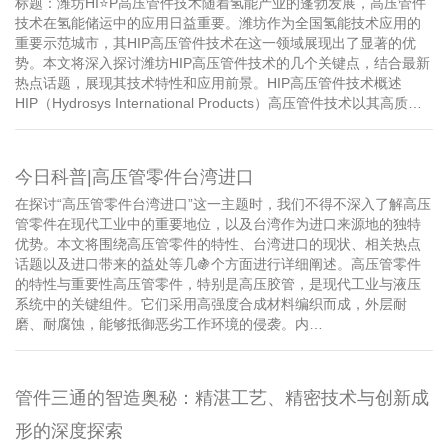
标题：潍坊HI⭐️P高压管件技术随着氢能产业的蓬勃发展，高压管件
技术在氢能储运中的应用日益重要。潍坊作为全国氢能技术应用的
重要示范城市，其HIP高压管件技术在这一领域展现出了显著的优
势。本文将深入探讨潍坊HIP高压管件技术的几个关键点，结合最新
热点话题，展现其技术特性和应用前景。HIP高压管件技术概述
HIP（Hydrosys International Products）高压管件技术以其高质…
今日科普|高压管零件台湾进口
在探讨“高压管零件台湾进口”这一主题时，我们不得不深入了解高压
管零件在现代工业中的重要地位，以及台湾作为进口来源地的独特
优势。本文将围绕高压管零件的特性、台湾进口的现状、相关热点
话题以及进口带来的益处等几🍇个方面进行详细阐述。高压管零件
的特性与重要性高压管零件，特别是高压胶管，是现代工业与液压
系统中的关键组件。它们采用高强度合成材料编织而成，外层耐
磨、耐腐蚀，能够抵御恶劣工作环境的侵袭。内…
管件三通的智造奥秘：精湛工艺、精密技术与创新成
形的深度探索