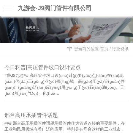
九游会·J9阀门管件有限公司
您当前的位置:
首页
/
行业资讯
今日科普|高压管件坡口设计要点
#🔵J9九游## 高压管件坡口设(shè)计(jì)要(yào)点(diǎn)在(zài)现
(xiàn)代(dài)工(gōng)业(yè)领(lǐng)域，高(gāo)压(yā)管(guǎn)件
(jiàn)广(guǎng)泛(fàn)应(yīng)用(yòng)于(yú)石(shí)油(yóu)、天
(tiān)然(rán)气(qì)、化(huà…
邢台高压承插管件话题
### 邢台高压承插管件话题承插管件作为管道连接的重要组件，在
工业和民用领域有着广泛的应用。特别是在邢台这样的工业城市，