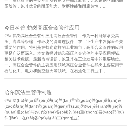
一、高压胶管的主要性能及数据支持高压胶管，尤其是钢丝编织高
压胶管，以其优异的耐压能力、耐磨性能和耐腐蚀性，…
今日科普|鹤岗高压合金管件应用
### 鹤岗高压合金管件应用高压合金管件，作为一种能够承受高
压、高温等极端工作环境的管道连接件，在工业生产中发挥着至关
重要的作用。特别是在鹤岗这样的工业城市，高压合金管件的应用
更是广泛而深入。本文将探讨鹤岗高压合金管件的主要应用领域、
相关技术数据、最新热点话题，以及其在工业发展中的重要地位。
一、高压合金管件的主要应用领域高压合金管件在鹤岗主要应用于
石油化工、电力和航空航天等领域。在石油化工行业中，…
哈尔滨法兰管件制造
### 哈(hā)尔(ěr)滨(bīn)法(fǎ)兰(lán)🍭管(guǎn)件(jiàn)制(zhì)造
(zào)法(fǎ)兰(lán)管(guǎn)件(jiàn)作(zuò)为(wèi)连(lián)接(jiē)管
(guǎn)道(dào)与(yǔ)设(shè)备(bèi)的(de)重(zhòng)要(yào)部(bù)
件(jiàn)，在(zài)各(gè)类(lèi)工(gōng)业(…