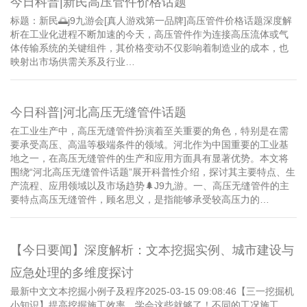
今日科普|新民高压管件价格话题
标题：新民🌅j9九游会[真人游戏第一品牌]高压管件价格话题深度解
析在工业化进程不断加速的今天，高压管件作为连接高压流体或气
体传输系统的关键组件，其价格变动不仅影响着制造业的成本，也
映射出市场供需关系及行业…
今日科普|河北高压无缝管件话题
在工业生产中，高压无缝管件扮演着至关重要的角色，特别是在需
要承受高压、高温等极端条件的领域。河北作为中国重要的工业基
地之一，在高压无缝管件的生产和应用方面具有显著优势。本文将
围绕“河北高压无缝管件话题”展开科普性介绍，探讨其主要特点、生
产流程、应用领域以及市场趋势🌲J9九游。一、高压无缝管件的主
要特点高压无缝管件，顾名思义，是指能够承受较高压力的…
【今日要闻】深度解析：文本挖掘实例、城市建设与
应急处理的多维度探讨
最新中文文本挖掘小例子及程序2025-03-15 09:08:46【三一挖掘机
小知识】提高挖掘施工效率，学会这些就够了！不同的工况施工，