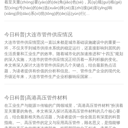
着至关重(zhòng)要(yào)的(de)角(jiǎo)色(sè)，其(qí)规(guī)格(gé)
型(xíng)号(hào)的(de)选(xuǎn)择(zé)直(zhí)接(jiē)影(yǐng)响
(xiǎng)到(dào)系(xì)统(tǒng)的(de)运(yùn)行(…
今日科普|大连市管件供应情况
大连市管件供应情🈳况一直以来都是城市基础设施建设中的重要一
环，不仅关乎到城市供排水系统的稳定运行，还直接影响到居民的
生活质量和工业生产的效率。随着城市化的加速推进和“十四五”规划
的深入实施，大连市的管件供应情况正经历着一系列积极的变化。
本文将深入探讨大连市管件供应的几个关键点，结合最新热点话
题，为读者提供有价值的分析和信息。一、管件生产企业的现代化
升级近年来，大连市管件生产企业积极响应国家…
今日科普|高港高压管件材料
在工业生产与能源🍈传输的广阔领域里，“高港高压管件材料”扮演着
至关重要的角色。本文将深入探讨高港高压管件材料的几个核心要
点，结合最新相关热点话题，为读者提供一份全面且有深度的科普
指南。一、高压管件的定义与应用高压管件，顾名思义，是指能够