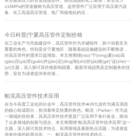
承受较高压力的管道连接部件。按照我国的化工标准，承受压力
≥16MPa的管道被称为高压管道。这些管件广泛应用于高压蒸汽设
备、化工高温高压管道、电厂和核电站的压…
今日科普|宁夏高压管件定制价格
在工业生产与市政建设中，高压管件作为关键组件，扮🥔演着至关
重要的角色。特别是在宁夏地区，随着基础设施建设的不断推进，
对高压管件的需求日益增加。本文将围绕(rào)“宁(níng)夏(xià)高
(gāo)压(yā)管(guǎn)件(jiàn)定(dìng)制(zhì)价(jià)格(gé)”这(zhè)一
(yī)主题，深入探讨其价格影响因素、最新市场趋势及定制服务的优
势，旨在为读者提供有价值…
帕克高压管件技术应用
在当今高度工业化的社会中，高压管件技术🎺J9九游作为液压系统
的核心组成部分，扮演着举足轻重的角色。帕克（Parker）作为这
一领域的佼佼者，其高压管件技术更是广泛应用于各行各业，推动
了众多领域的创新与进步。本文将围绕“帕克高压管件技术应用”这一
主题，深入探讨其技术特点、应用领域及最新热点话题，为读者提
供有价值的科普信息。一、帕克高压管件的技术特点…