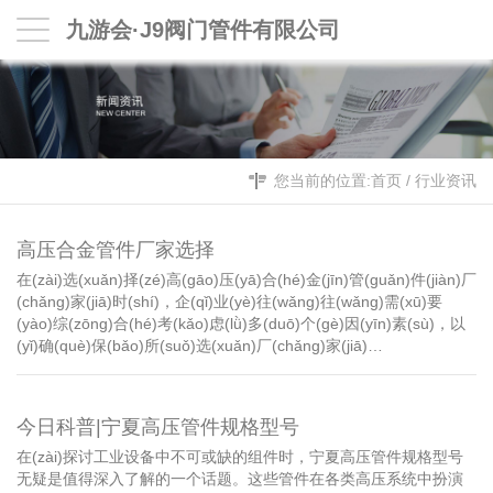
九游会·J9阀门管件有限公司
您当前的位置:
首页
/
行业资讯
高压合金管件厂家选择
在(zài)选(xuǎn)择(zé)高(gāo)压(yā)合(hé)金(jīn)管(guǎn)件(jiàn)厂
(chǎng)家(jiā)时(shí)，企(qǐ)业(yè)往(wǎng)往(wǎng)需(xū)要
(yào)综(zōng)合(hé)考(kǎo)虑(lǜ)多(duō)个(gè)因(yīn)素(sù)，以
(yǐ)确(què)保(bǎo)所(suǒ)选(xuǎn)厂(chǎng)家(jiā)…
今日科普|宁夏高压管件规格型号
在(zài)探讨工业设备中不可或缺的组件时，宁夏高压管件规格型号
无疑是值得深入了解的一个话题。这些管件在各类高压系统中扮演