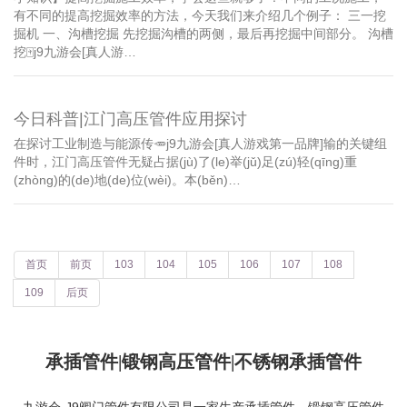
有不同的提高挖掘效率的方法，今天我们来介绍几个例子： 三一挖
掘机 一、沟槽挖掘 先挖掘沟槽的两侧，最后再挖掘中间部分。 沟槽
挖🀄️j9九游会[真人游…
今日科普|江门高压管件应用探讨
在探讨工业制造与能源传🥕j9九游会[真人游戏第一品牌]输的关键组
件时，江门高压管件无疑占据(jù)了(le)举(jǔ)足(zú)轻(qīng)重
(zhòng)的(de)地(de)位(wèi)。本(běn)…
首页
前页
103
104
105
106
107
108
109
后页
承插管件|锻钢高压管件|不锈钢承插管件
九游会·J9阀门管件有限公司是一家生产
承插管件
、
锻钢高压管件