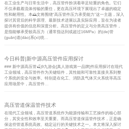
在工业生产与日常生活中，高压管件扮演着举足轻重的角色。它们
不仅承载着流体传输的重任，更在高压环境下展现出了卓越的稳定
性和耐用性。本🌅文将围绕“高压管件压力承受能力”这一主题，深入
探讨其背后的科学原理、最新技术进展以及实际应用，旨在为读者
提供有价值的信息和深度分析。高压管件的定义与分类高压管件，
是指能够承受较高压力（通常指达到或超过16MPa）的(de)管
(guǎn)道(dào)系(xì)统…
今日科普|新中源高压管件应用探讨
### 新中源高压管🍒j9九游会[真人游戏第一品牌]件应用探讨在现代
工业领域，高压管件作为关键组件，其性能和可靠性直接关系到整
个系统的安全与效率。特别是在化工、消防及气体灭火系统等高压
应用场景中，高压管件…
高压管道保温管件技术
在现代工业领域，高压管道系统作为能源传输和工艺操作的核心部
分，其安全性和效率至关重要。而高压管道保温管件技术，正是确
保这些管道系统高效、稳定运行的关键技术之一。本文将深入探讨