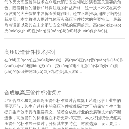
气体灭火高压管件技术在🌻现代消防安全领域扮演着至关重要的角
色。随着科技的进步和环保法规的日益严格，这一技术不仅在高价
值设施的火灾保护中发挥着关键作用，还在不断推动消防行业的创
新发展。本文将深入探讨气体灭火高压管件技术的主要特点、最新
热点话题以及其在未来消防安全领域的应用前景。高(gāo)效(xiào)
灭(miè)火(huǒ)性(xìng)能(néng)与(yǔ)环(huán)保(bǎo)优…
高压锻造管件技术探讨
在(zài)工(gōng)业(yè)领(lǐng)域，高(gāo)压(yā)管(guǎn)件(jiàn)作
(zuò)为(wèi)连(lián)接(jiē)、控(kòng)制(zhì)流(liú)体(tǐ)介(jiè)质
(zhì)的(de)关键组(zǔ)🍑j9九游会[真人游û…
合成氨高压管件标准探讨
### 合成✡️J9九游氨高压管件标准探讨合成氨工艺是化学工业中的
重要环节，其生产过程中的高压管件标准探讨对于确保安全生产和
提升生产效率具有重要意义。随着合成氨行业的发展和技术的不断
进步，高压管件的标准也在不断更新和完善。本文将围绕合成氨高
压管件的标准展开探讨，分析其主要特点、材质选择、设计要点，